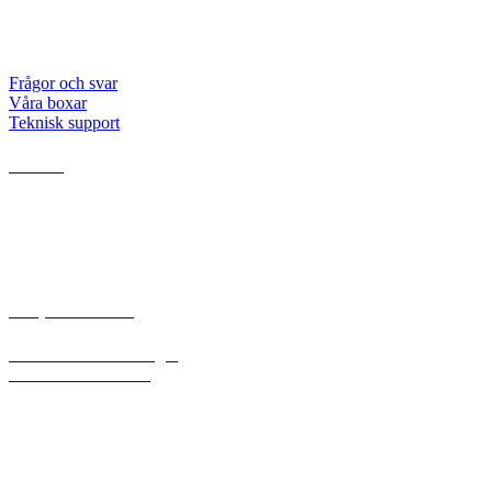
Abonnemang
Priser
Frågor och svar
Våra boxar
Teknisk support
Resurser
Dokument
Utredningar
Artiklar och nyheter
Företagsanpassade tjänster
Kompetensutveckling
Kommande utbildningar
Kommande webinar
Företagsanpassade tjänster
Kursbibliotek
Rådgivning