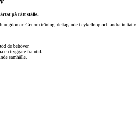
iv
tat på rätt ställe.
och ungdomar. Genom träning, deltagande i cykellopp och andra initiat
stöd de behöver.
pa en tryggare framtid.
ande samhälle.