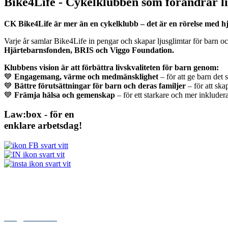
Bike4Life - Cykelklubben som förändrar l
CK Bike4Life är mer än en cykelklubb – det är en rörelse med hjär
Varje år samlar Bike4Life in pengar och skapar ljusglimtar för barn 
Hjärtebarnsfonden, BRIS och Viggo Foundation.
Klubbens vision är att förbättra livskvaliteten för barn genom:
💙
Engagemang, värme och medmänsklighet
– för att ge barn det 
💙
Bättre förutsättningar för barn och deras familjer
– för att ska
💙
Främja hälsa och gemenskap
– för ett starkare och mer inkluder
Law:box - för en
enklare arbetsdag!
Kontakt
Kungsgatan 84
112 27 STOCKHOLM
072 – 999 00 05
info@lawbox.se