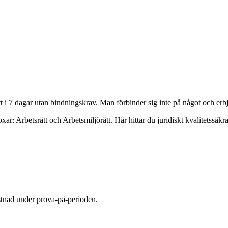
tt i 7 dagar utan bindningskrav. M
an förbinder sig inte på något och erb
oxar: Arbetsrätt och Arbetsmiljörätt. Här hittar du juridiskt kvalitetssäk
stnad under prova-på-perioden.