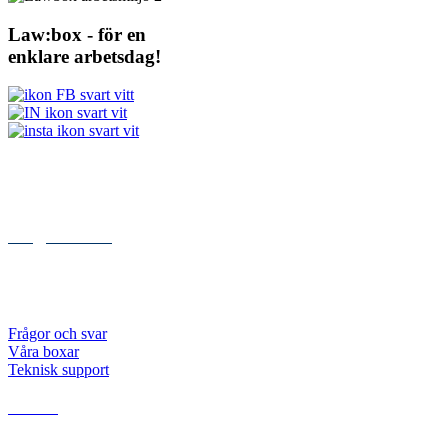
Law:box - för en
enklare arbetsdag!
Kontakt
Kungsgatan 84
112 27 STOCKHOLM
072 – 999 00 05
info@lawbox.se
Abonnemang
Priser
Frågor och svar
Våra boxar
Teknisk support
Resurser
Dokument