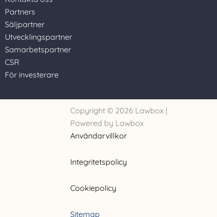
Partners
Säljpartner
Utvecklingspartner
Samarbetspartner
CSR
För investerare
Copyright © 2026 Lawbox |
Powered by Lawbox
Användarvillkor
Integritetspolicy
Cookiepolicy
Sitemap