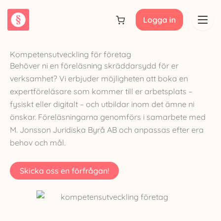
Hoppa
till
Logga in
innehåll
Kompetensutveckling för företag
Behöver ni en föreläsning skräddarsydd för er
Nyheter
verksamhet? Vi erbjuder möjligheten att boka en
expertföreläsare som kommer till er arbetsplats –
Våra tjänster
fysiskt eller digitalt – och utbildar inom det ämne ni
önskar. Föreläsningarna genomförs i samarbete med
M. Jonsson Juridiska Byrå AB och anpassas efter era
Dokument
behov och mål.
Priser
Skicka oss en förfrågan!
Om Lawbox