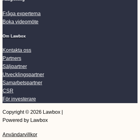
Fråga experterna
Boka videomöte
Om Lawbox
Kontakta oss
Partners
Säljpartner
Utvecklingspartner
Samarbetspartner
CSR
För investerare
Copyright © 2026 Lawbox |
Powered by Lawbox
Användarvillkor