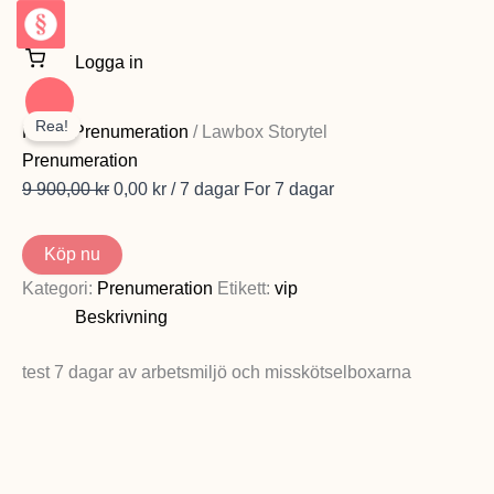
Hoppa
till
Logga in
innehåll
Lawbox
Det
Det
Storytel
Rea!
ursprungliga
nuvarande
Hem
/
Prenumeration
/ Lawbox Storytel
mängd
priset
priset
Prenumeration
var:
är:
9 900,00
kr
0,00
kr
/ 7 dagar
For 7 dagar
9
0,00 kr.
900,00 kr.
Köp nu
Kategori:
Prenumeration
Etikett:
vip
Beskrivning
test 7 dagar av arbetsmiljö och misskötselboxarna