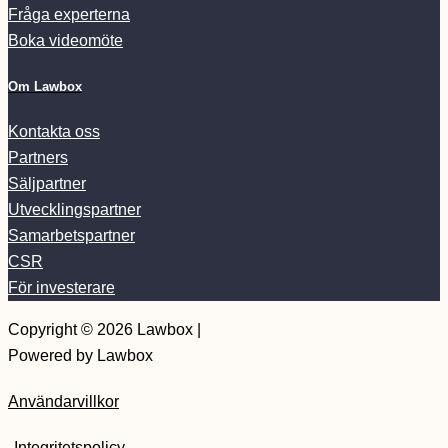
Fråga experterna
Boka videomöte
Om Lawbox
Kontakta oss
Partners
Säljpartner
Utvecklingspartner
Samarbetspartner
CSR
För investerare
Copyright © 2026 Lawbox |
Powered by Lawbox
Användarvillkor
Integritetspolicy