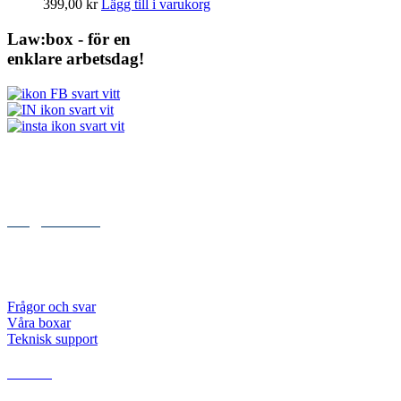
399,00
kr
Lägg till i varukorg
Law:box - för en
enklare arbetsdag!
Kontakt
Kungsgatan 84
112 27 STOCKHOLM
072 – 999 00 05
info@lawbox.se
Abonnemang
Priser
Frågor och svar
Våra boxar
Teknisk support
Resurser