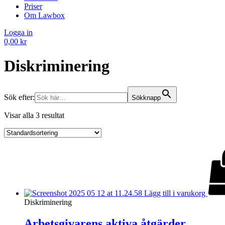
Priser
Om Lawbox
Logga in
0,00
kr
Diskriminering
Sök efter:
Sökknapp
Visar alla 3 resultat
Lägg till i varukorg
Diskriminering
Arbetsgivarens aktiva åtgärder