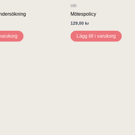
HR
ndersökning
Mötespolicy
129,00
kr
 varukorg
Lägg till i varukorg