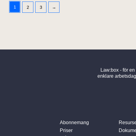
1
2
3
→
Law:box - för en
enklare arbetsdag
Abonnemang
Resurse
Priser
Dokume