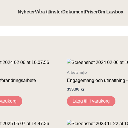
Nyheter
Våra tjänster
Dokument
Priser
Om Lawbox
Arbetsmiljö
 förändringsarbete
Engagemang och utmattning 
399,00
kr
 varukorg
Lägg till i varukorg