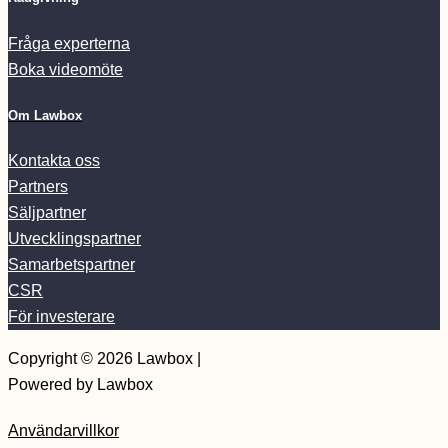
Fråga experterna
Boka videomöte
Om Lawbox
Kontakta oss
Partners
Säljpartner
Utvecklingspartner
Samarbetspartner
CSR
För investerare
Copyright © 2026 Lawbox |
Powered by Lawbox
Användarvillkor