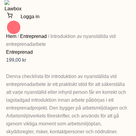
Hoppa
till
Logga in
innehåll
Introduktion
av
Hem
/
Entreprenad
/ Introduktion av nyanställda vid
nyanställda
entreprenadarbete
vid
entreprenadarbete
Entreprenad
mängd
199,00
kr
Denna checklista för introduktion av nyanställda vid
entreprenadarbete är ett praktiskt stöd för att säkerställa
att varje nyanställd eller inhyrd person får en korrekt och
lagstadgad introduktion innan arbete påbörjas i ett
entreprenadprojekt. Den bygger på arbetsmiljölagen och
Arbetsmiljöverkets föreskrifter, och används för att gå
igenom viktiga moment som arbetsmiljöplan,
skyddsregler, risker, kontaktpersoner och nödrutiner.