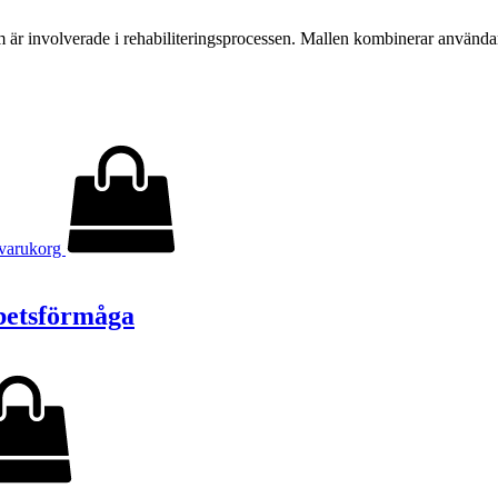
om är involverade i rehabiliteringsprocessen. Mallen kombinerar användar
i varukorg
betsförmåga