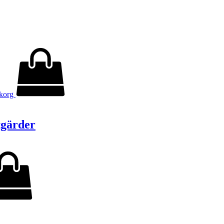
ukorg
tgärder