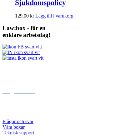
Sjukdomspolicy
129,00
kr
Lägg till i varukorg
Law:box - för en
enklare arbetsdag!
Kontakt
Kungsgatan 84
112 27 STOCKHOLM
072 – 999 00 05
info@lawbox.se
Abonnemang
Priser
Frågor och svar
Våra boxar
Teknisk support