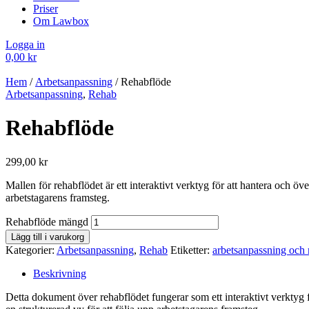
Priser
Om Lawbox
Logga in
0,00
kr
Hem
/
Arbetsanpassning
/ Rehabflöde
Arbetsanpassning
,
Rehab
Rehabflöde
299,00
kr
Mallen för rehabflödet är ett interaktivt verktyg för att hantera och ö
arbetstagarens framsteg.
Rehabflöde mängd
Lägg till i varukorg
Kategorier:
Arbetsanpassning
,
Rehab
Etiketter:
arbetsanpassning och 
Beskrivning
Detta dokument över rehabflödet fungerar som ett interaktivt verktyg f