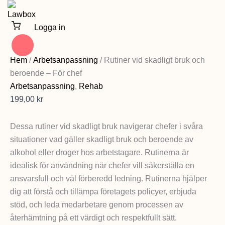
Hoppa
till
Logga in
innehåll
Rutiner
vid
Hem
/
Arbetsanpassning
/ Rutiner vid skadligt bruk och
skadligt
beroende – För chef
bruk
och
Arbetsanpassning
,
Rehab
beroende
199,00
kr
-
För
chef
Dessa rutiner vid skadligt bruk navigerar chefer i svåra
mängd
situationer vad gäller skadligt bruk och beroende av
alkohol eller droger hos arbetstagare. Rutinerna är
idealisk för användning när chefer vill säkerställa en
ansvarsfull och väl förberedd ledning. Rutinerna hjälper
dig att förstå och tillämpa företagets policyer, erbjuda
stöd, och leda medarbetare genom processen av
återhämtning på ett värdigt och respektfullt sätt.