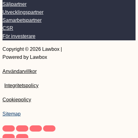
Säljpartner
Utvecklingspartner
Samarbetspartner
CSR
För investerare
Copyright © 2026 Lawbox |
Powered by Lawbox
Användarvillkor
Integritetspolicy
Cookiepolicy
Nyheter
Våra tjänster
Sitemap
Dokument
Priser