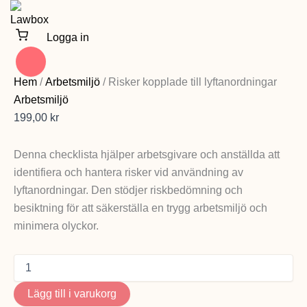
Hoppa
till
Logga in
innehåll
Risker
kopplade
Hem
/
Arbetsmiljö
/ Risker kopplade till lyftanordningar
till
Arbetsmiljö
lyftanordningar
mängd
199,00
kr
Denna checklista hjälper arbetsgivare och anställda att
identifiera och hantera risker vid användning av
lyftanordningar. Den stödjer riskbedömning och
besiktning för att säkerställa en trygg arbetsmiljö och
minimera olyckor.
Lägg till i varukorg