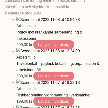
checklista kan företag minimera risker, förbättra
säkerheten och skydda sina anställda.
Relaterade produkter
Arbetsmiljö
Policy mot kränkande särbehandling &
trakasserier
299,00
kr
Lägg till i varukorg
Arbetsmiljö
Trivselenkät – psykisk belastning, organisation &
arbetsinnehåll
399,00
kr
Lägg till i varukorg
Arbetsmiljö
Riskbedömning vid förändring i verksamhet
199,00
kr
Lägg till i varukorg