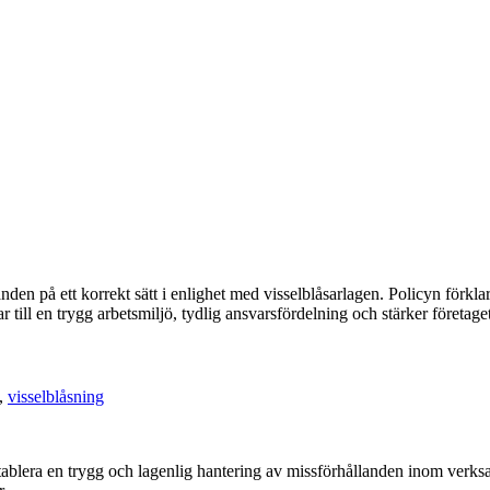
anden på ett korrekt sätt i enlighet med visselblåsarlagen. Policyn förkla
r till en trygg arbetsmiljö, tydlig ansvarsfördelning och stärker företage
,
visselblåsning
tablera en trygg och lagenlig hantering av missförhållanden inom verksam