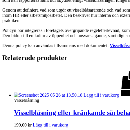
som kan rapporteras samt hur skyddet enligt visselblåsarlagen fungera
Genom att definiera vad som utgör ett visselblåsarärende och vad som 
inom HR eller arbetsmiljöarbetet. Den beskriver hur interna och exter
praktiken.
Policyn bör integreras i företagets övergripande regelefterlevnad, ko
Den bidrar till en kultur av öppenhet och ansvarstagande, samtidigt so
Denna policy kan användas tillsammans med dokumentet:
Visselblås
Relaterade produkter
Lägg till i varukorg
Visseblåsning
Visselblåsning eller kränkande särbeh
199,00
kr
Lägg till i varukorg