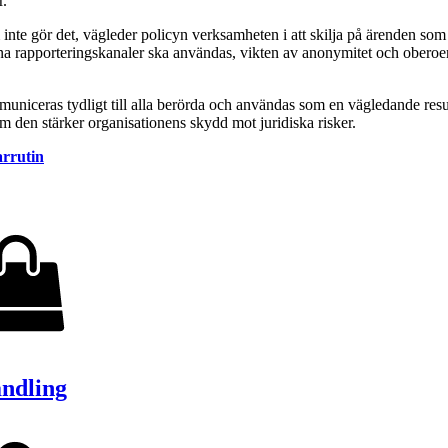
r.
inte gör det, vägleder policyn verksamheten i att skilja på ärenden som
na rapporteringskanaler ska användas, vikten av anonymitet och oberoende
mmuniceras tydligt till alla berörda och användas som en vägledande re
m den stärker organisationens skydd mot juridiska risker.
arrutin
andling