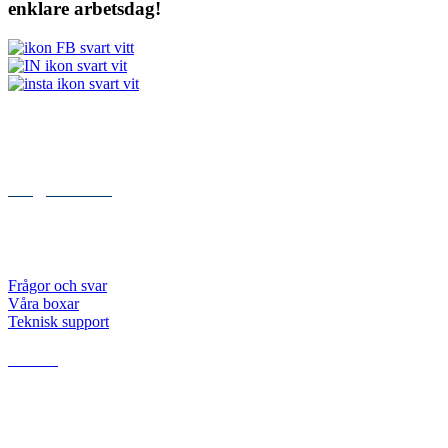
enklare arbetsdag!
Kontakt
Kungsgatan 84
112 27 STOCKHOLM
072 – 999 00 05
info@lawbox.se
Abonnemang
Priser
Frågor och svar
Våra boxar
Teknisk support
Resurser
Dokument
Utredningar
Artiklar och nyheter