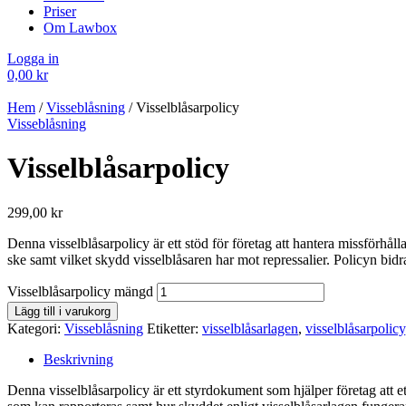
Priser
Om Lawbox
Logga in
0,00
kr
Hem
/
Visseblåsning
/ Visselblåsarpolicy
Visseblåsning
Visselblåsarpolicy
299,00
kr
Denna visselblåsarpolicy är ett stöd för företag att hantera missförhåll
ske samt vilket skydd visselblåsaren har mot repressalier. Policyn bidra
Visselblåsarpolicy mängd
Lägg till i varukorg
Kategori:
Visseblåsning
Etiketter:
visselblåsarlagen
,
visselblåsarpolicy
Beskrivning
Denna visselblåsarpolicy är ett styrdokument som hjälper företag att e