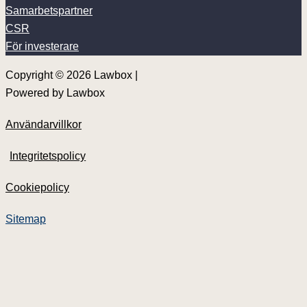
Samarbetspartner
CSR
För investerare
Copyright © 2026 Lawbox |
Powered by Lawbox
Användarvillkor
Integritetspolicy
Cookiepolicy
Nyheter
Våra tjänster
Sitemap
Dokument
Priser
Om Lawbox