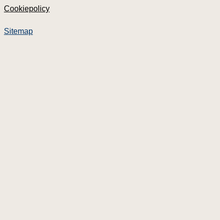
Cookiepolicy
Nyheter
Våra tjänster
Sitemap
Dokument
Priser
Om Lawbox