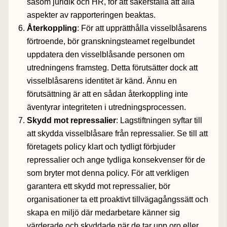
såsom juridik och HR, för att säkerställa att alla
aspekter av rapporteringen beaktas.
Återkoppling
: För att upprätthålla visselblåsarens
förtroende, bör granskningsteamet regelbundet
uppdatera den visselblåsande personen om
utredningens framsteg. Detta förutsätter dock att
visselblåsarens identitet är känd. Ännu en
förutsättning är att en sådan återkoppling inte
äventyrar integriteten i utredningsprocessen.
Skydd mot repressalier
: Lagstiftningen syftar till
att skydda visselblåsare från repressalier. Se till att
företagets policy klart och tydligt förbjuder
repressalier och ange tydliga konsekvenser för de
som bryter mot denna policy. För att verkligen
garantera ett skydd mot repressalier, bör
organisationer ta ett proaktivt tillvägagångssätt och
skapa en miljö där medarbetare känner sig
värderade och skyddade när de tar upp oro eller