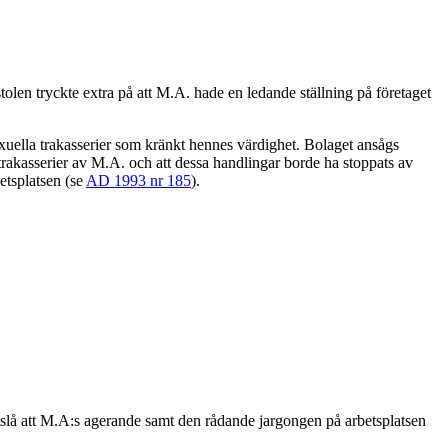
tolen tryckte extra på att M.A. hade en ledande ställning på företaget
exuella trakasserier som kränkt hennes värdighet. Bolaget ansågs
 trakasserier av M.A. och att dessa handlingar borde ha stoppats av
etsplatsen (se
AD 1993 nr 185
).
tslå att M.A:s agerande samt den rådande jargongen på arbetsplatsen