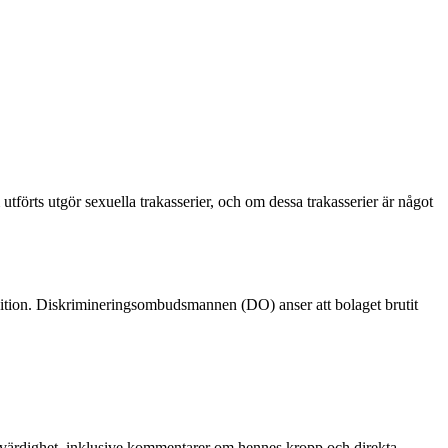
förts utgör sexuella trakasserier, och om dessa trakasserier är något
sition. Diskrimineringsombudsmannen (DO) anser att bolaget brutit
värdighet, inklusive kommentarer om hennes kropp och direkta