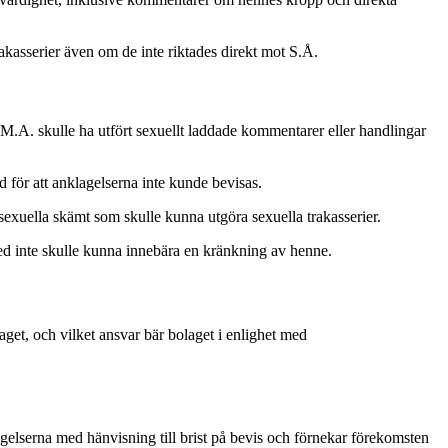
kasserier även om de inte riktades direkt mot S.Å.
tt M.A. skulle ha utfört sexuellt laddade kommentarer eller handlingar
 för att anklagelserna inte kunde bevisas.
exuella skämt som skulle kunna utgöra sexuella trakasserier.
ed inte skulle kunna innebära en kränkning av henne.
aget, och vilket ansvar bär bolaget i enlighet med
lserna med hänvisning till brist på bevis och förnekar förekomsten