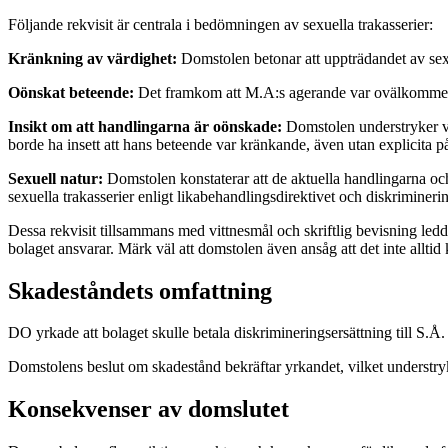
Följande rekvisit är centrala i bedömningen av sexuella trakasserier:
Kränkning av värdighet:
Domstolen betonar att uppträdandet av sexuel
Oönskat beteende:
Det framkom att M.A:s agerande var ovälkommet o
Insikt om att handlingarna är oönskade:
Domstolen understryker vik
borde ha insett att hans beteende var kränkande, även utan explicita 
Sexuell natur:
Domstolen konstaterar att de aktuella handlingarna och 
sexuella trakasserier enligt likabehandlingsdirektivet och diskrimineri
Dessa rekvisit tillsammans med vittnesmål och skriftlig bevisning led
bolaget ansvarar. Märk väl att domstolen även ansåg att det inte alltid k
Skadeståndets omfattning
DO yrkade att bolaget skulle betala diskrimineringsersättning till S.Å.
Domstolens beslut om skadestånd bekräftar yrkandet, vilket understryke
Konsekvenser av domslutet