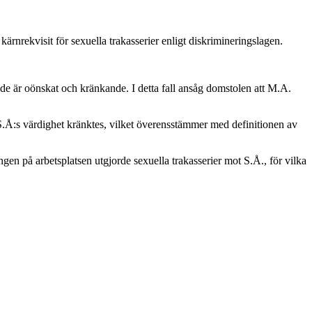
kärnrekvisit för sexuella trakasserier enligt diskrimineringslagen.
de är oönskat och kränkande. I detta fall ansåg domstolen att M.A.
t S.Å:s värdighet kränktes, vilket överensstämmer med definitionen av
en på arbetsplatsen utgjorde sexuella trakasserier mot S.Å., för vilka