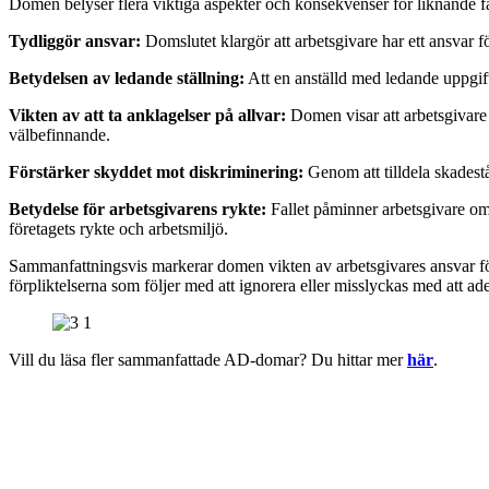
Domen belyser flera viktiga aspekter och konsekvenser för liknande fal
Tydliggör ansvar:
Domslutet klargör att arbetsgivare har ett ansvar f
Betydelsen av ledande ställning:
Att en anställd med ledande uppgifte
Vikten av att ta anklagelser på allvar:
Domen visar att arbetsgivare 
välbefinnande.
Förstärker skyddet mot diskriminering:
Genom att tilldela skadest
Betydelse för arbetsgivarens rykte:
Fallet påminner arbetsgivare om 
företagets rykte och arbetsmiljö.
Sammanfattningsvis markerar domen vikten av arbetsgivares ansvar för a
förpliktelserna som följer med att ignorera eller misslyckas med att ad
Vill du läsa fler sammanfattade AD-domar? Du hittar mer
här
.