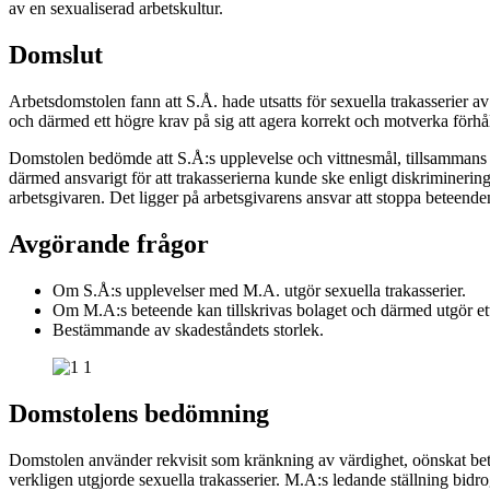
av en sexualiserad arbetskultur.
Domslut
Arbetsdomstolen fann att S.Å. hade utsatts för sexuella trakasserier av
och därmed ett högre krav på sig att agera korrekt och motverka förhål
Domstolen bedömde att S.Å:s upplevelse och vittnesmål, tillsammans med
därmed ansvarigt för att trakasserierna kunde ske enligt diskriminering
arbetsgivaren. Det ligger på arbetsgivarens ansvar att stoppa beteende
Avgörande frågor
Om S.Å:s upplevelser med M.A. utgör sexuella trakasserier.
Om M.A:s beteende kan tillskrivas bolaget och därmed utgör ett
Bestämmande av skadeståndets storlek.
Domstolens bedömning
Domstolen använder rekvisit som kränkning av värdighet, oönskat bete
verkligen utgjorde sexuella trakasserier. M.A:s ledande ställning bidrog 