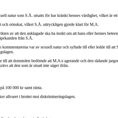
l natur som S.Å. utsatts för har kränkt hennes värdighet, vilket är ett 
ch oönskat, vilket S.Å. uttryckligen gjorde klart för M.A.
ten av att den anklagade ska ha insikt om att hans eller hennes beteen
påpekanden från S.Å.
kommentarerna var av sexuell natur och syftade till eller ledde till at
ngslagen.
de till att domstolen bedömde att M.A:s agerande och den rådande jargong
rävs att den som är utsatt inte säger ifrån.
 på 100 000 kr samt ränta.
r allvaret i brottet mot diskrimineringslagen.