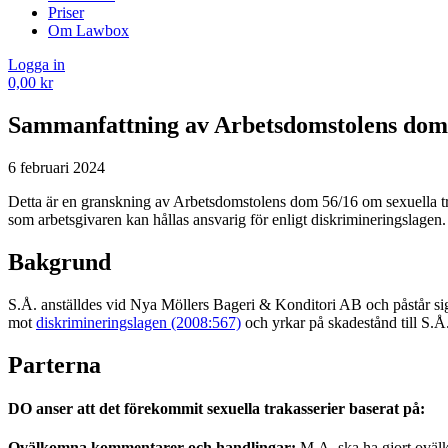
Priser
Om Lawbox
Logga in
0,00
kr
Sammanfattning av Arbetsdomstolens dom 5
6 februari 2024
Detta är en granskning av Arbetsdomstolens dom 56/16 om sexuella trak
som arbetsgivaren kan hållas ansvarig för enligt diskrimineringslagen.
Bakgrund
S.Å. anställdes vid Nya Möllers Bageri & Konditori AB och påstår sig
mot
diskrimineringslagen (2008:567)
och yrkar på skadestånd till S.Å
Parterna
DO anser att det förekommit sexuella trakasserier baserat på:
Ovälkomna kommentarer och handlingar:
M.A. ska ha gjort oväl