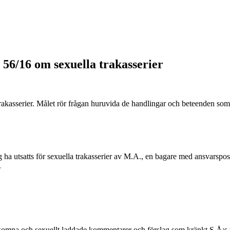
6/16 om sexuella trakasserier
asserier. Målet rör frågan huruvida de handlingar och beteenden som ut
 ha utsatts för sexuella trakasserier av M.A., en bagare med ansvarspo
.
komna och sexuellt laddade kommentarer och förslag som kränkt S.Å:s 