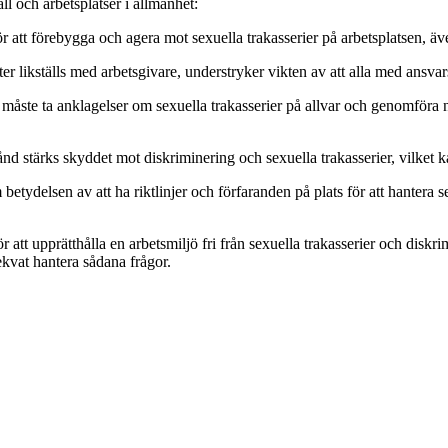
l och arbetsplatser i allmänhet:
ör att förebygga och agera mot sexuella trakasserier på arbetsplatsen, äv
r likställs med arbetsgivare, understryker vikten av att alla med ansvars
måste ta anklagelser om sexuella trakasserier på allvar och genomföra n
ånd stärks skyddet mot diskriminering och sexuella trakasserier, vilket k
betydelsen av att ha riktlinjer och förfaranden på plats för att hantera
tt upprätthålla en arbetsmiljö fri från sexuella trakasserier och diskri
ekvat hantera sådana frågor.