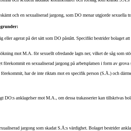
 skämt och en sexualiserad jargong, som DO menar utgjorde sexuella tra
a grunder:
ig eller agerat på det sätt som DO påstått. Specifikt bestrider bolaget a
ökning mot M.A. för sexuellt ofredande lagts ner, vilket de såg som stöd
t förekommit en sexualiserad jargong på arbetsplatsen i form av grova s
örekommit, har de inte riktats mot en specifik person (S.Å.) och därm
igt DO:s anklagelser mot M.A., om dessa trakasserier kan tillskrivas bol
liserad jargong som skadat S.Å:s värdighet. Bolaget bestrider anklage