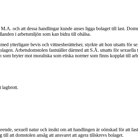
 M.A. och att dessa handlingar kunde anses ligga bolaget till last. Doms
landen i arbetsmiljön som kan bidra till ohälsa.
 ytterligare bevis och vittnesberättelser, styrkte att hon utsatts för s
slagen. Arbetsdomstolen fastställer därmed att S.Å. utsatts för sexuella
n som bryter mot moraliska som etiska normer som finns kopplat till arb
 lagbrott.
ende, sexuell natur och insikt om att handlingen är oönskad för att fas
till att domstolen ansåg att ansvaret att agera tillskrevs bolaget.