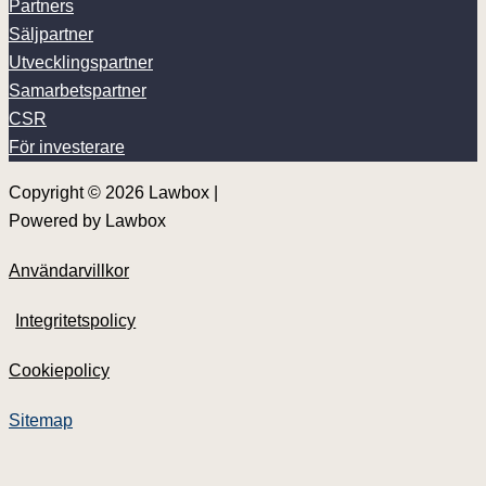
Partners
Säljpartner
Utvecklingspartner
Samarbetspartner
CSR
För investerare
Copyright © 2026 Lawbox |
Powered by Lawbox
Användarvillkor
Integritetspolicy
Cookiepolicy
Nyheter
Våra tjänster
Sitemap
Dokument
Priser