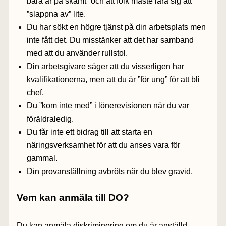
bara är på skämt” och att folk måste lära sig att
”slappna av” lite.
Du har sökt en högre tjänst på din arbetsplats men
inte fått det. Du misstänker att det har samband
med att du använder rullstol.
Din arbetsgivare säger att du visserligen har
kvalifikationerna, men att du är ”för ung” för att bli
chef.
Du ”kom inte med” i lönerevisionen när du var
föräldraledig.
Du får inte ett bidrag till att starta en
näringsverksamhet för att du anses vara för
gammal.
Din provanställning avbröts när du blev gravid.
Vem kan anmäla till DO?
Du kan anmäla diskriminering om du är anställd,