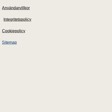
Användarvillkor
Integritetspolicy
Cookiepolicy
Nyheter
Våra tjänster
Sitemap
Dokument
Priser
Om Lawbox