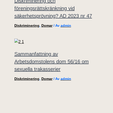
Diskriminering och
föreningsrättskränkning vid
säkerhetsprövning? AD 2023 nr 47
Diskriminering
,
Domar
/ Av
admin
Sammanfattning av
Arbetsdomstolens dom 56/16 om
sexuella trakasserier
Diskriminering
,
Domar
/ Av
admin