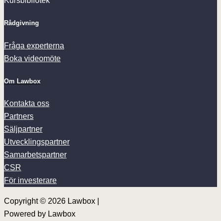
Kursbibliotek
Rådgivning
Fråga experterna
Boka videomöte
Om Lawbox
Kontakta oss
Partners
Säljpartner
Utvecklingspartner
Samarbetspartner
CSR
För investerare
Copyright © 2026 Lawbox |
Powered by Lawbox