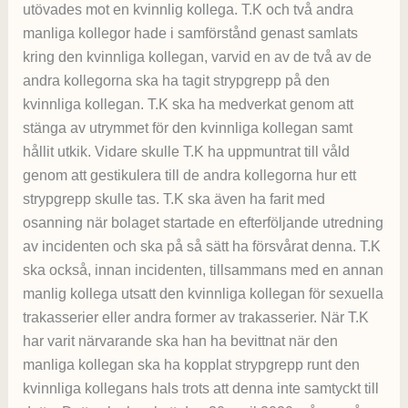
utövades mot en kvinnlig kollega. T.K och två andra
manliga kollegor hade i samförstånd genast samlats
kring den kvinnliga kollegan, varvid en av de två av de
andra kollegorna ska ha tagit strypgrepp på den
kvinnliga kollegan. T.K ska ha medverkat genom att
stänga av utrymmet för den kvinnliga kollegan samt
hållit utkik. Vidare skulle T.K ha uppmuntrat till våld
genom att gestikulera till de andra kollegorna hur ett
strypgrepp skulle tas. T.K ska även ha farit med
osanning när bolaget startade en efterföljande utredning
av incidenten och ska på så sätt ha försvårat denna. T.K
ska också, innan incidenten, tillsammans med en annan
manlig kollega utsatt den kvinnliga kollegan för sexuella
trakasserier eller andra former av trakasserier. När T.K
har varit närvarande ska han ha bevittnat när den
manliga kollegan ska ha kopplat strypgrepp runt den
kvinnliga kollegans hals trots att denna inte samtyckt till