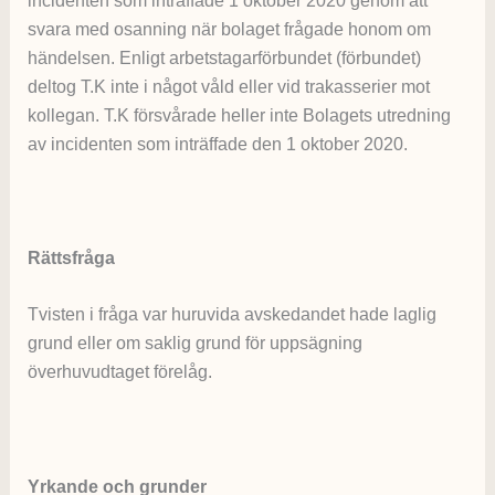
incidenten som inträffade 1 oktober 2020 genom att
svara med osanning när bolaget frågade honom om
händelsen. Enligt arbetstagarförbundet (förbundet)
deltog T.K inte i något våld eller vid trakasserier mot
kollegan. T.K försvårade heller inte Bolagets utredning
av incidenten som inträffade den 1 oktober 2020.
Rättsfråga
Tvisten i fråga var huruvida avskedandet hade laglig
grund eller om saklig grund för uppsägning
överhuvudtaget förelåg.
Yrkande och grunder