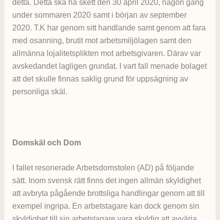
detta. Detta ska ha skett den 30 april 2020, någon gång
under sommaren 2020 samt i början av september
2020. T.K har genom sitt handlande samt genom att fara
med osanning, brutit mot arbetsmiljölagen samt den
allmänna lojalitetsplikten mot arbetsgivaren. Därav var
avskedandet lagligen grundat. I vart fall menade bolaget
att det skulle finnas saklig grund för uppsägning av
personliga skäl.
Domskäl och Dom
I fallet resonerade Arbetsdomstolen (AD) på följande
sätt. Inom svensk rätt finns det ingen allmän skyldighet
att avbryta pågående brottsliga handlingar genom att till
exempel ingripa. En arbetstagare kan dock genom sin
skyldighet till sin arbetstagare vara skyldig att avvärja