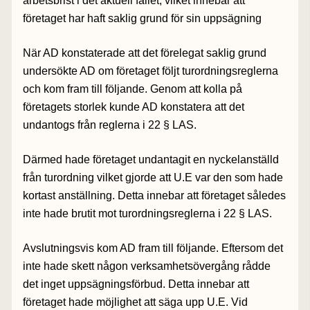
arbetsbrist i det aktuell fallet, vilket innebär att
företaget har haft saklig grund för sin uppsägning
När AD konstaterade att det förelegat saklig grund
undersökte AD om företaget följt turordningsreglerna
och kom fram till följande. Genom att kolla på
företagets storlek kunde AD konstatera att det
undantogs från reglerna i 22 § LAS.
Därmed hade företaget undantagit en nyckelanställd
från turordning vilket gjorde att U.E var den som hade
kortast anställning. Detta innebar att företaget således
inte hade brutit mot turordningsreglerna i 22 § LAS.
Avslutningsvis kom AD fram till följande. Eftersom det
inte hade skett någon verksamhetsövergång rådde
det inget uppsägningsförbud. Detta innebar att
företaget hade möjlighet att säga upp U.E. Vid