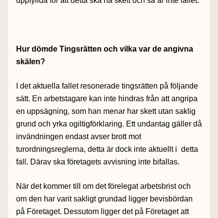
uppfyllda för att detta ska ha skett och så är inte fallet.
Hur dömde Tingsrätten och vilka var de angivna
skälen?
I det aktuella fallet resonerade tingsrätten på följande
sätt. En arbetstagare kan inte hindras från att angripa
en uppsägning, som han menar har skett utan saklig
grund och yrka ogiltigförklaring. Ett undantag gäller då
invändningen endast avser brott mot
turordningsreglerna, detta är dock inte aktuellt i detta
fall. Därav ska företagets avvisning inte bifallas.
När det kommer till om det förelegat arbetsbrist och
om den har varit sakligt grundad ligger bevisbördan
på Företaget. Dessutom ligger det på Företaget att