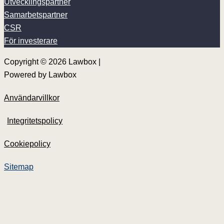
Utvecklingspartner
Samarbetspartner
CSR
För investerare
Copyright © 2026 Lawbox |
Powered by Lawbox
Användarvillkor
Integritetspolicy
Cookiepolicy
Nyheter
Våra tjänster
Sitemap
Dokument
Priser
Om Lawbox