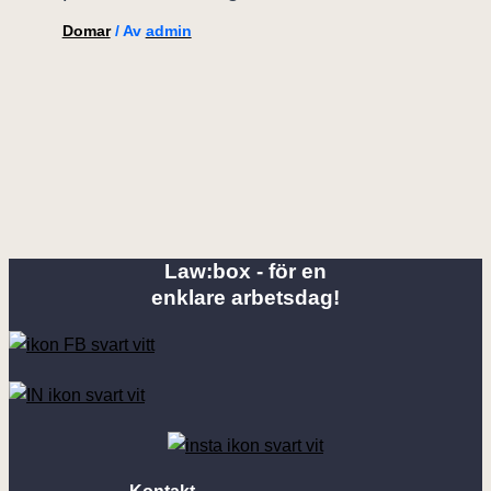
Domar
/ Av
admin
Law:box - för en
enklare arbetsdag!