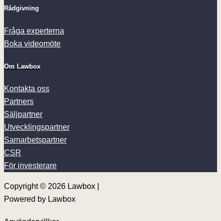
Rådgivning
Fråga experterna
Boka videomöte
Om Lawbox
Kontakta oss
Partners
Säljpartner
Utvecklingspartner
Samarbetspartner
CSR
För investerare
Copyright © 2026 Lawbox |
Powered by Lawbox