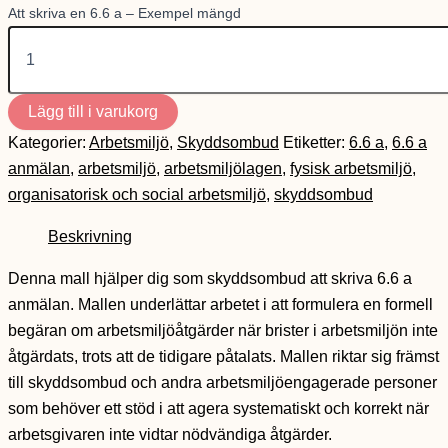
Att skriva en 6.6 a – Exempel mängd
Lägg till i varukorg
Kategorier:
Arbetsmiljö
,
Skyddsombud
Etiketter:
6.6 a
,
6.6 a
anmälan
,
arbetsmiljö
,
arbetsmiljölagen
,
fysisk arbetsmiljö
,
organisatorisk och social arbetsmiljö
,
skyddsombud
Beskrivning
Denna mall hjälper dig som skyddsombud att skriva 6.6 a
anmälan. Mallen underlättar arbetet i att formulera en formell
begäran om arbetsmiljöåtgärder när brister i arbetsmiljön inte
åtgärdats, trots att de tidigare påtalats. Mallen riktar sig främst
till skyddsombud och andra arbetsmiljöengagerade personer
som behöver ett stöd i att agera systematiskt och korrekt när
arbetsgivaren inte vidtar nödvändiga åtgärder.