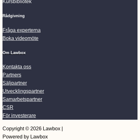
Kursbibliotek
Rådgivning
Fråga experterna
Boka videomöte
Om Lawbox
Kontakta oss
Partners
Säljpartner
Utvecklingspartner
Samarbetspartner
CSR
För investerare
Copyright © 2026 Lawbox |
Powered by Lawbox