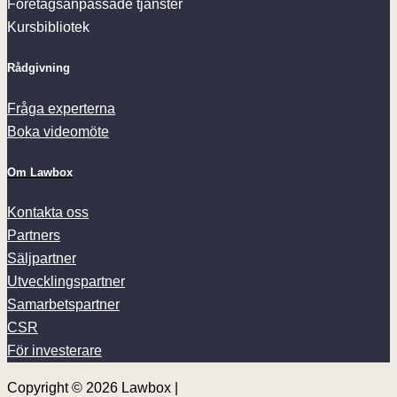
Företagsanpassade tjänster
Kursbibliotek
Rådgivning
Fråga experterna
Boka videomöte
Om Lawbox
Kontakta oss
Partners
Säljpartner
Utvecklingspartner
Samarbetspartner
CSR
För investerare
Copyright © 2026 Lawbox |