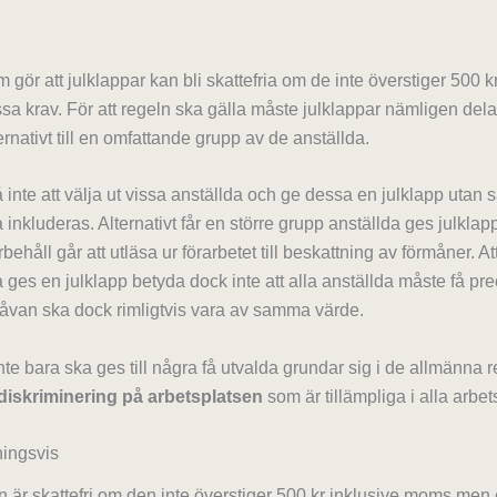
gör att julklappar kan bli skattefria om de inte överstiger 500 
a krav. För att regeln ska gälla måste julklappar nämligen delas u
ernativt till en omfattande grupp av de anställda.
å inte att välja ut vissa anställda och ge dessa en julklapp utan 
 inkluderas. Alternativt får en större grupp anställda ges julklap
rbehåll går att utläsa ur förarbetet till beskattning av förmåner. Att
 ges en julklapp betyda dock inte att alla anställda måste få pr
gåvan ska dock rimligtvis vara av samma värde.
inte bara ska ges till några få utvalda grundar sig i de allmänna
diskriminering på arbetsplatsen
som är tillämpliga i alla arbet
ingsvis
n är skattefri om den inte överstiger 500 kr inklusive moms men