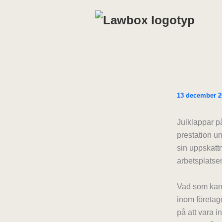
Hoppa
till
innehåll
13 december 2
Julklappar p
prestation un
sin uppskatt
arbetsplatse
Vad som kanske
inom företage
på att vara i