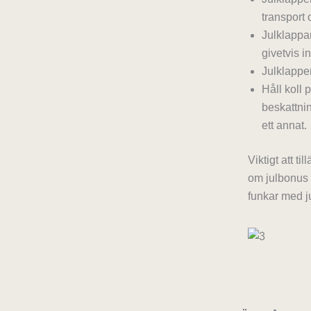
transport 
Julklappar
givetvis int
Julklappen
Håll koll 
beskattnin
ett annat.
Viktigt att t
om julbonus 
funkar med j