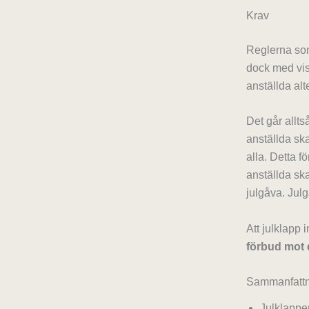
Krav
Reglerna som 
dock med viss
anställda alt
Det går allts
anställda ska
alla. Detta fö
anställda ska
julgåva. Jul
Att julklapp 
förbud mot 
Sammanfattn
Julklappe