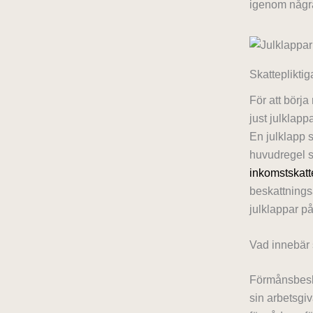
igenom några
Skattepliktig
För att börj
just julklapp
En julklapp 
huvudregel sk
inkomstskatt
beskattningså
julklappar på
Vad innebär 
Förmånsbeska
sin arbetsgiv