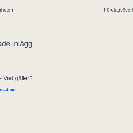
igheten
Företagsöver
ade inlägg
– Vad gäller?
Av
admin