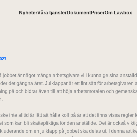
Nyheter
Våra tjänster
Dokument
Priser
Om Lawbox
023
å jobbet är något många arbetsgivare vill kunna ge sina anställd
der det gångna året. Julklappar är ett fint sätt för arbetsgivaren 
ning på och bidrar även till att höja arbetsmoralen och gemens
n.
 inte alltid är lätt att hålla koll på är att det finns vissa regler 
t som kan bli skattepliktiga för den anställde. Det är också viktig
nkluderande om en julklapp på jobbet ska delas ut. I denna artike