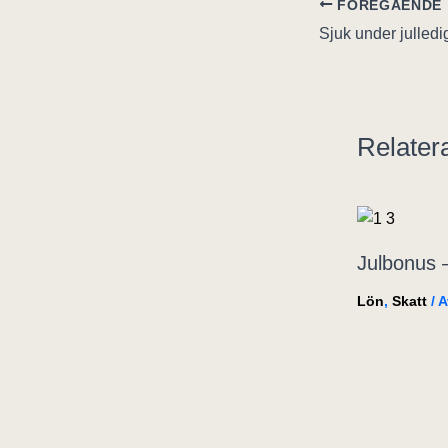
FÖREGÅENDE
Sjuk under julled
Relater
Julbonus 
Lön
,
Skatt
/ 