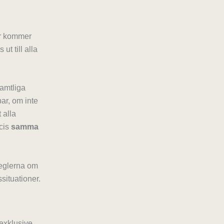
kr kommer
t till alla
samtliga
par, om inte
 alla
ecis
samma
 reglerna om
ssituationer.
 exklusive