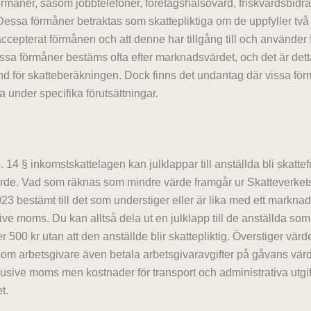
örmåner, såsom jobbtelefoner, företagshälsovård, friskvårdsbidr
 Dessa förmåner betraktas som skattepliktiga om de uppfyller två kr
ccepterat förmånen och att denne har tillgång till och använder
ssa förmåner bestäms ofta efter marknadsvärdet, och det är det
rund för skatteberäkningen. Dock finns det undantag där vissa fö
ia under specifika förutsättningar.
. 14 § inkomstskattelagen kan julklappar till anställda bli skatte
rde. Vad som räknas som mindre värde framgår ur Skatteverket
23 bestämt till det som understiger eller är lika med ett markna
ive moms. Du kan alltså dela ut en julklapp till de anställda so
er 500 kr utan att den anställde blir skattepliktig. Överstiger värd
om arbetsgivare även betala arbetsgivaravgifter på gåvans vär
klusive moms men kostnader för transport och administrativa utgi
t.