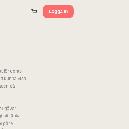
Logga in
a för deras
att kunna visa
kapen på
för gåvor
t att tänka
l går vi