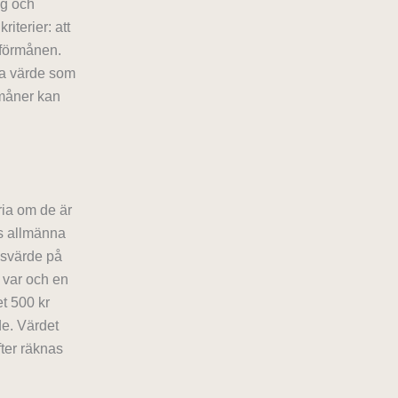
ag och
iterier: att
 förmånen.
ta värde som
rmåner kan
fria om de är
s allmänna
dsvärde på
m var och en
et 500 kr
de. Värdet
fter räknas