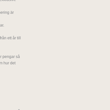
nering är
ar.
n ett år till
för pengar så
m hur det