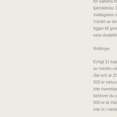
för sådana f
tjänstebilar.
mottagaren a
Värdet av de
ligger till g
vara skattefr
Riktlinjer
Enligt 11 kap
av mindre vä
råd och är 20
500 kr inklus
inte överstig
behöver du s
500 kr är in
inte in i värde