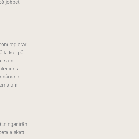
på jobbet.
som reglerar
lla koll på.
 är som
terfinns i
rmåner för
glerna om
ttningar från
betala skatt