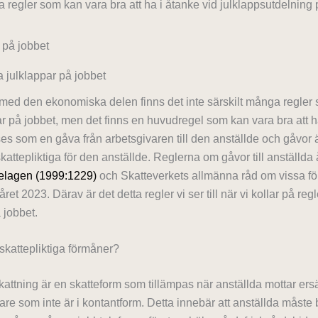
 regler som kan vara bra att ha i åtanke vid julklappsutdelning 
a julklappar på jobbet
a med den ekonomiska delen finns det inte särskilt många regler 
ar på jobbet, men det finns en huvudregel som kan vara bra att hå
ses som en gåva från arbetsgivaren till den anställde och gåvor
attepliktiga för den anställde. Reglerna om gåvor till anställda å
elagen (1999:1229)
och Skatteverkets allmänna råd om vissa fö
ret 2023. Därav är det detta regler vi ser till när vi kollar på re
 jobbet.
skattepliktiga förmåner?
ttning är en skatteform som tillämpas när anställda mottar ersä
are som inte är i kontantform. Detta innebär att anställda måste 