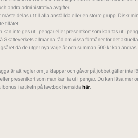
och andra administrativa avgifter.
 måste delas ut till alla anställda eller en större grupp. Diskrimi
e tillåtet.
 kan inte ges ut i pengar eller presentkort som kan tas ut i peng
på Skatteverkets allmänna råd om vissa förmåner för det aktuella
gsåret då de utger nya varje år och summan 500 kr kan ändras frå
illägga är att regler om julklappar och gåvor på jobbet gäller inte 
eller presentkort som man kan ta ut i pengar. Du kan läsa mer o
ulbonus i artikeln på law:box hemsida
här
.