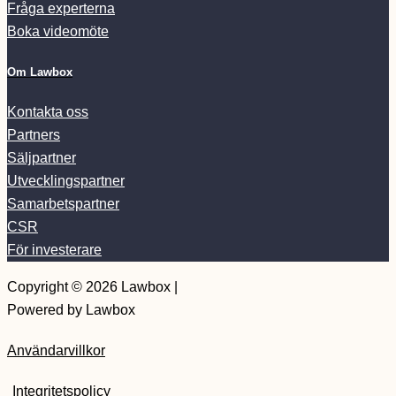
Fråga experterna
Boka videomöte
Om Lawbox
Kontakta oss
Partners
Säljpartner
Utvecklingspartner
Samarbetspartner
CSR
För investerare
Copyright © 2026 Lawbox |
Powered by Lawbox
Användarvillkor
Integritetspolicy