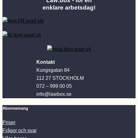
Law:box - för en
enklare arbetsdag!
Kontakt
Kungsgatan 84
112 27 STOCKHOLM
072 – 999 00 05
info@lawbox.se
Abonnemang
Priser
Frågor och svar