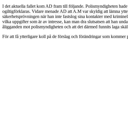
I det aktuella fallet kom AD fram till följande. Polismyndigheten hade
ogiltigförklaras. Vidare menade AD att A.M var skyldig att lämna ytte
säkerhetsprövningen när han inte fastslog sina kontakter med kriminell
vilka uppgifter som är av intresse, kan man dra slutsatsen att han und
åligganden mot polismyndigheten och att det därmed funnits laga skäl
För att få ytterligare koll på de förslag och förändringar som kommer 