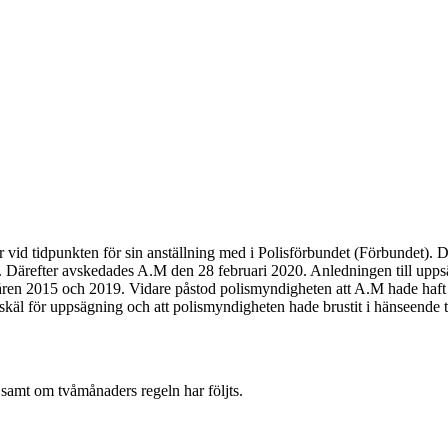
 vid tidpunkten för sin anställning med i Polisförbundet (Förbundet). 
g. Därefter avskedades A.M den 28 februari 2020. Anledningen till upp
 åren 2015 och 2019. Vidare påstod polismyndigheten att A.M hade haft
skäl för uppsägning och att polismyndigheten hade brustit i hänseende t
g samt om tvåmånaders regeln har följts.