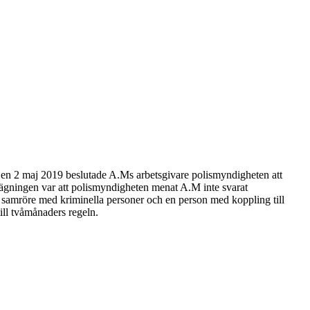
Den 2 maj 2019 beslutade A.Ms arbetsgivare polismyndigheten att
sägningen var att polismyndigheten menat A.M inte svarat
 samröre med kriminella personer och en person med koppling till
ill tvåmånaders regeln.