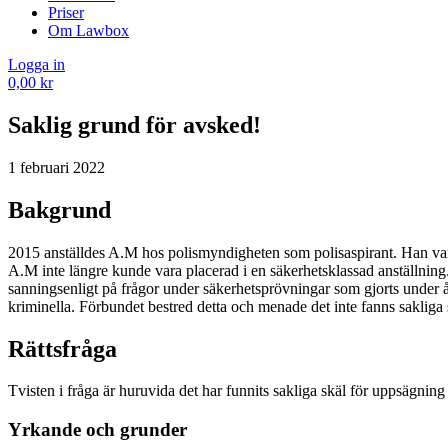
Priser
Om Lawbox
Logga in
0,00
kr
Saklig grund för avsked!
1 februari 2022
Bakgrund
2015 anställdes A.M hos polismyndigheten som polisaspirant. Han var
A.M inte längre kunde vara placerad i en säkerhetsklassad anställnin
sanningsenligt på frågor under säkerhetsprövningar som gjorts under
kriminella. Förbundet bestred detta och menade det inte fanns sakliga 
Rättsfråga
Tvisten i fråga är huruvida det har funnits sakliga skäl för uppsägnin
Yrkande och grunder