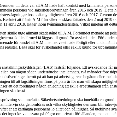
unden till detta var att A.M hade haft kontakt med kriminella personer 
inella personer vid säkerhetsprövningen åren 2015 och 2019. Detta har 
egistersslagningar hos polismyndigheten åren 2016 och 2017. Genom detta
. Beslutet att frånta A.M från säkerhetsklass fattades den 2 maj 2019 
n 11 april 2019, ligger inom tvåmånadersfristen. Vilket innebär att dett
taten skulle utge allmänt skadestånd till A.M. Förbundet menade att poli
erna skulle därmed få läggas till grund för avskedandet. Förbundet men
 menade förbundet att A.M inte medvetet hade förtigit eller undanhållit
ns register. Laga skäl för avskedandet eller saklig grund för uppsägning 
 anställningsskyddslagen (LAS) fastslår följande. Ett avskedande får in
 eller, om någon sådan underrättelse inte lämnats, två månader före ti
 tidsöverdraget berott på att han på arbetstagarens begäran eller med 
ingen till att lagstiftningen finns på plats är för man vill skapa möjli
r att det föreligger någon anledning att skilja arbetstagaren från anstäl
ningen ska bestå.
rövning ska innefatta. Säkerhetsutredningen ska innehålla en grundutred
n intervju ska genomföras och vilka skyldigheter den som blir intervjua
ftet är att kartlägga personens lojalitet och pålitlighet. Så uteblivna s
s det inget krav att svara på frågor om privata förhållanden, men ett ut