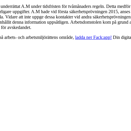
 underrättat A.M under tidsfristen för tvåmånaders regeln. Detta medför 
rligare uppgifter. A.M hade vid första säkerhetsprövningen 2015, anses 
a. Vidare att inte uppge dessa kontakter vid andra säkerhetsprövningen 2
anhållit denna information uppsåtligen. Arbetsdomstolen kom på grund av 
 för avskedandet.
på arbets- och arbetsmiljörättens område,
ladda ner Fack:app!
Din digita