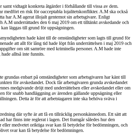
samt vidtagit konkreta åtgärder i förhållande till vissa av dem.
medfört en risk för oacceptabla lojalitetskonflikter. A.M ska också
 har A.M agerat illojalt gentemot sin arbetsgivare. Enligt
och A.M underrättades den 6 maj 2019 om ett tilltänkt avskedande och
a kan läggas till grund för uppsägningen.
smyndigheten hade känt till de omständigheter som lagts till grund för
ade att allt för lång tid hade löpt från underrättelsen i maj 2019 och
 uppgifter om sitt samröre med kriminella personer. A.M hade inte
hade alltså inte funnits.
te grundas enbart på omständigheter som arbetsgivaren har känt till
dpunkten för avskedandet. Dock får arbetsgivaren grunda avskedandet
dennes medgivande dröjt med underrättelsen eller avskedandet eller om
gheten för snabb handläggning av ärenden gällande uppsägning eller
lningen. Detta är för att arbetstagaren inte ska behöva sväva i
ning där syfte är att få en tillräcklig personkännedom. Ett sätt att
d har finns inte reglerat i lagen. Det framgår således hur den
var eller medvetet oriktiga svar kan få betydelse för bedömningen, och
eblivet svar kan få betydelse för bedömningen.