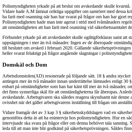
Polismyndigheten yrkade på att beslut om avskedande skulle kvarstå. Gr
Vidare hade A.M lämnat oriktiga uppgifter om samröret med dessa krim
ha farit med osanning när han har svarat på frågor om han har gjort r
Polismyndigheten hade man inte agerat i strid med tvåmånaders regeln
att omständigheten att han farit med osanning vid säkerhetssamtalet de
Förbundet yrkade på att avskedandet skulle ogiltigförklaras samt att s
uppsägningen i mer än två månader. Ingen av de åberopade omständighet
till beslutet om avsked i februari 2020. Gällande säkerhetsprövningen
heller svarat felaktigt på frågor angående slagningar i polismyndighete
Domskäl och Dom
Arbetsdomstolen(AD) resonerade på följande sätt. 18 § andra stycket i
antingen mer än två månader innan underrättelse lämnades enligt 30 §
enbart på omständigheter som han har känt till mer än två månader, om
det finns synnerliga skäl för att omständigheterna får åberopas. Anledn
avskedande. Arbetsgivaren ska således reagera skyndsamt när denne anse
ovisshet när det gäller arbetsgivarens inställning till frågan om anställ
Vidare framgår det av 3 kap 3 § säkerhetsskyddslagen vad en säkerhetsp
genomföra detta är att ha enintervju hos polismyndigheten. Hur en såda
intervjuade ska svara på frågor eller om denna behöver tala sanning. Sy
leda till att man inte blir godkänd på säkerhetsprövningen. Såldes finn