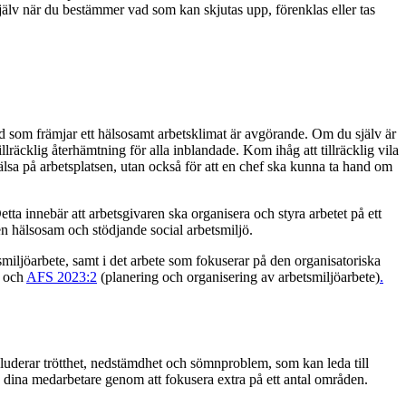
 själv när du bestämmer vad som kan skjutas upp, förenklas eller tas
ild som främjar ett hälsosamt arbetsklimat är avgörande. Om du själv är
illräcklig återhämtning för alla inblandade. Kom ihåg att tillräcklig vila
hälsa på arbetsplatsen, utan också för att en chef ska kunna ta hand om
etta innebär att arbetsgivaren ska organisera och styra arbetet på ett
 en hälsosam och stödjande social arbetsmiljö.
smiljöarbete, samt i det arbete som fokuserar på den organisatoriska
) och
AFS 2023:2
(planering och organisering av arbetsmiljöarbete)
.
nkluderar trötthet, nedstämdhet och sömnproblem, som kan leda till
 dina medarbetare genom att fokusera extra på ett antal områden.