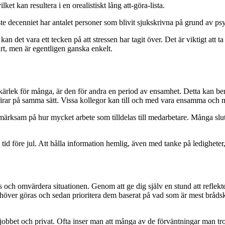
lket kan resultera i en orealistiskt lång att-göra-lista.
aste decenniet har antalet personer som blivit sjukskrivna på grund av ps
 det vara ett tecken på att stressen har tagit över. Det är viktigt att ta
årt, men är egentligen ganska enkelt.
kärlek för många, är den för andra en period av ensamhet. Detta kan bero 
ler firar på samma sätt. Vissa kollegor kan till och med vara ensamma och 
ppmärksam på hur mycket arbete som tilldelas till medarbetare. Många slu
 tid före jul. Att hålla information hemlig, även med tanke på ledigheter,
us och omvärdera situationen. Genom att ge dig själv en stund att reflek
om behöver göras och sedan prioritera dem baserat på vad som är mest brå
obbet och privat. Ofta inser man att många av de förväntningar man tror an