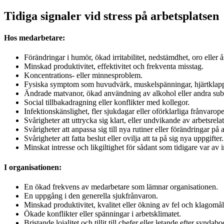
Tidiga signaler vid stress på arbetsplatsen
Hos medarbetare:
Förändringar i humör, ökad irritabilitet, nedstämdhet, oro eller å
Minskad produktivitet, effektivitet och frekventa misstag.
Koncentrations- eller minnesproblem.
Fysiska symptom som huvudvärk, muskelspänningar, hjärtklappn
Ändrade matvanor, ökad användning av alkohol eller andra sub
Social tillbakadragning eller konflikter med kollegor.
Infektionskänslighet, fler sjukdagar eller oförklarliga frånvarope
Svårigheter att uttrycka sig klart, eller undvikande av arbetsrela
Svårigheter att anpassa sig till nya rutiner eller förändringar på 
Svårigheter att fatta beslut eller ovilja att ta på sig nya uppgifter.
Minskat intresse och likgiltighet för sådant som tidigare var av i
I organisationen:
En ökad frekvens av medarbetare som lämnar organisationen.
En uppgång i den generella sjukfrånvaron.
Minskad produktivitet, kvalitet eller ökning av fel och klagomål
Ökade konflikter eller spänningar i arbetsklimatet.
Bristande lojalitet och tillit till chefer eller letande efter syndabo