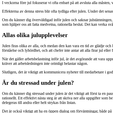
I veckorna före jul fokuserar vi ofta enbart på att avsluta alla måsten, vi
Effekterna av denna stress blir ofta tydliga efter julen. Under det sen
Om du känner dig överväldigad inför julen och saknar julstämningen, kan
som hjälper oss att fatta medvetna, rationella beslut. Det kan verka sv
Allas olika julupplevelser
Julen firas olika av alla, och medan den kan vara en tid av glädje och 
förståelse och lyhördhet, och att chefer inte antar att alla firar jul el
När det gäller arbetsbelastning inför jul, är det avgörande att vara u
kräver att arbetsledningen inte orimligt belastar någon.
Slutligen, det är viktigt att kommunicera nyheter till medarbetare i god
Är du stressad under julen?
Om du känner dig stressad under julen är det viktigt att först ta en pa
rationellt. Ett effektivt nästa steg är att skriva ner alla uppgifter s
delegeras till andra eller helt strykas från listan.
Det är också viktigt att ha en öppen dialog om förväntningar, både på j