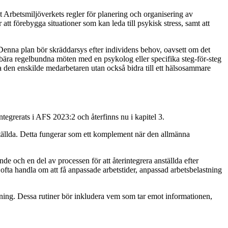
gt Arbetsmiljöverkets regler för planering och organisering av
tt förebygga situationer som kan leda till psykisk stress, samt att
 Denna plan bör skräddarsys efter individens behov, oavsett om det
nebära regelbundna möten med en psykolog eller specifika steg-för-steg
ödja den enskilde medarbetaren utan också bidra till ett hälsosammare
ntegrerats i AFS 2023:2 och återfinns nu i kapitel 3.
nställda. Detta fungerar som ett komplement när den allmänna
e och en del av processen för att återintegrera anställda efter
et ofta handla om att få anpassade arbetstider, anpassad arbetsbelastning
ssning. Dessa rutiner bör inkludera vem som tar emot informationen,