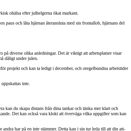
ykisk ohälsa efter julhelgerna ökat markant.
 en paus och låta hjärnan återansluta med sin frontallob, hjärnans del
på diverse olika anledningar. Det är viktigt att arbetsplatser visar
må dåligt under julen.
tför projekt och kan ta ledigt i december, och oregelbundna arbetstider
 uppskattas inte.
tera kan du skapa distans från dina tankar och tänka mer klart och
dskande. Det kan också vara klokt att överväga vilka uppgifter som kan
dra har på en inte stämmer. Detta kan i sin tur leda till att din att-