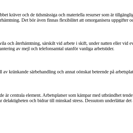
t kräver och de tidsmässiga och materiella resurser som är tillgängliga f
erhämtning. Det bör även finnas flexibilitet att omorganisera uppgifter och
ll vila och återhämtning, särskilt vid arbete i skift, under natten eller v
hantering av mejl och telefonsamtal utanför vanliga arbetstider.
fall av kränkande särbehandling och annat oönskat beteende på arbetsplats
de är centrala element. Arbetsplatser som kämpar med utbrändhet tender
ar delaktigheten och bidrar till minskad stress. Dessutom underlättar det 