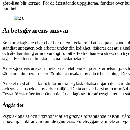
göra-lista blir kortare. För de återstående uppgifterna, fundera över h
bort helt.
Arbetsgivarens ansvar
Som arbetsgivare eller chef har du en nyckelroll i att skapa en sund ar
ständigt upptagen och arbetar under din ledighet, riskerar det att signal
och återhämtning är nödvändigt för att effektivt hantera stress och try
sig själv och i sin tur stödja sina medarbetare.
Arbetsgivarens ansvar innefattar att etablera en positiv arbetsmiljö och
sätt som minimerar risker för ohälsa orsakad av arbetsbelastning. Dessu
Arbetet med att stärka och förhindra psykisk ohälsa ingår i den strukt
och sociala aspekten av arbetsmiljön. Detta ansvar härstammar ur Arbe
Dessa föreskrifter innebär att det är ett lagkrav för arbetsgivaren att st
Åtgärder
Psykisk ohälsa och utbrändhet är ett gradvis försämrande hälsotillstån
långvarig sjukfrånvaro om de ignoreras. Förebyggande arbete är avgöra