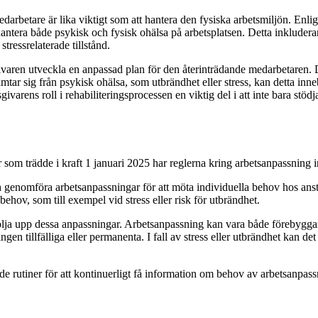
edarbetare är lika viktigt som att hantera den fysiska arbetsmiljön. Enli
tera både psykisk och fysisk ohälsa på arbetsplatsen. Detta inkluderar a
tressrelaterade tillstånd.
sgivaren utveckla en anpassad plan för den återinträdande medarbetaren.
mtar sig från psykisk ohälsa, som utbrändhet eller stress, kan detta in
sgivarens roll i rehabiliteringsprocessen en viktig del i att inte bara st
 som trädde i kraft 1 januari 2025 har reglerna kring arbetsanpassning i
 och genomföra arbetsanpassningar för att möta individuella behov hos a
 behov, som till exempel vid stress eller risk för utbrändhet.
följa upp dessa anpassningar. Arbetsanpassning kan vara både förebyggand
ngen tillfälliga eller permanenta. I fall av stress eller utbrändhet kan d
rade rutiner för att kontinuerligt få information om behov av arbetsanpa