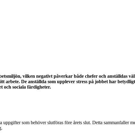
 arbetsmiljön, vilken negativt påverkar både chefer och anställdas 
itt arbete. De anställda som upplever stress på jobbet har betydli
t och sociala färdigheter.
gifter som behöver slutföras före årets slut. Detta sammanfaller med ökad
g.