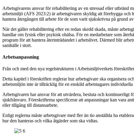
Arbetsgivarens ansvar för rehabilitering av en stressad eller utbränd m
arbetsmiljö (AFS 2023:2) är arbetsgivaren skyldig att förebygga och han
hantera återgången till arbete för de som varit sjukskrivna på grund av s
När det gäller rehabilitering efter en redan skedd skada, måste arbet
handlar om fysisk eller psykisk ohälsa. För en medarbetare som återhä
program för att hantera återinträdandet i arbetslivet. Därmed blir arbet
samhälle i stort.
Arbetsanpassning
Från och med den nya regelstrukturen i Arbetsmiljöverkets föreskrifter
Detta kapitel i föreskriften reglerar hur arbetsgivare ska organisera
arbetsmiljön inte är tillräcklig för en enskild arbetstagares individuella
Arbetsgivaren har ansvar för att utvärdera, besluta och kontinuerligt 
sjukfrånvaro. Föreskrifterna specificerar att anpassningar kan vara anti
eller tillgång till distansarbete.
Enligt reglerna måste arbetsgivare med fler än tio anställda ha etable
hur den hanteras och vilka åtgärder som ska vidtas.