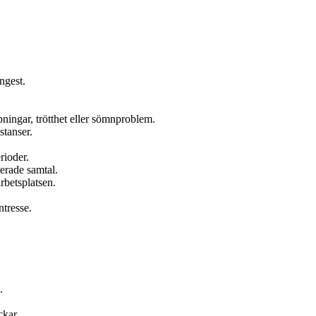
ngest.
ingar, trötthet eller sömnproblem.
stanser.
rioder.
terade samtal.
arbetsplatsen.
ntresse.
.
ckar.