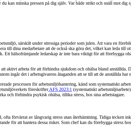
ur du kan minska pressen på dig själv. Var både strikt och snäll mot dig
betsmiljö, särskilt under stressiga perioder som julen. Att vara en föreb
era till dina medarbetare att de också ska göra det, vilket kan leda till ot
ck. Ett hälsofrämjande ledarskap är inte bara viktigt för att förebygga o
 att aktivt arbeta för att förhindra sjukdom och ohälsa bland anställda. D
tom ingår det i arbetsgivarens åtaganden att se till att de anställda har
urerade processen för arbetsmiljöhantering, känd som systematiskt arbet
tsmiljöverkets föreskrifter
AFS 2023:1
(systematiskt arbetsmiljöarbete
ärka och förhindra psykisk ohälsa, tillika stress, hos sina arbetstagare.
d, ofta förvärrat av långvarig stress utan återhämtning. Tidiga tecken i
nde för att hantera dessa risker. Som chef kan du förebygga stress hos