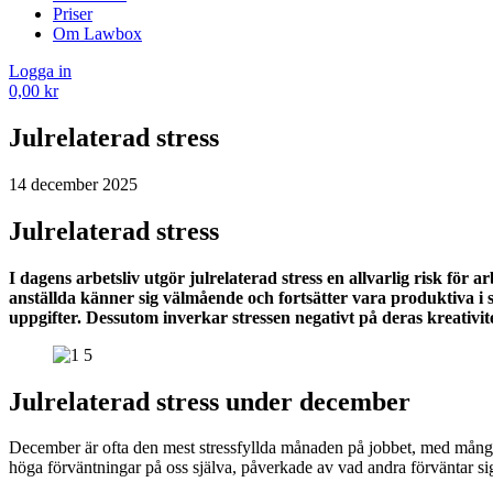
Priser
Om Lawbox
Logga in
0,00
kr
Julrelaterad stress
14 december 2025
Julrelaterad stress
I dagens arbetsliv utgör julrelaterad stress en allvarlig risk för
anställda känner sig välmående och fortsätter vara produktiva i s
uppgifter. Dessutom inverkar stressen negativt på deras kreativite
Julrelaterad stress under december
December är ofta den mest stressfyllda månaden på jobbet, med många upp
höga förväntningar på oss själva, påverkade av vad andra förväntar si