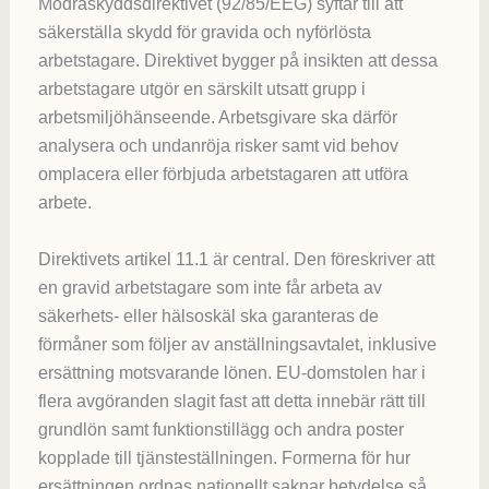
Mödraskyddsdirektivet (92/85/EEG) syftar till att
säkerställa skydd för gravida och nyförlösta
arbetstagare. Direktivet bygger på insikten att dessa
arbetstagare utgör en särskilt utsatt grupp i
arbetsmiljöhänseende. Arbetsgivare ska därför
analysera och undanröja risker samt vid behov
omplacera eller förbjuda arbetstagaren att utföra
arbete.
Direktivets artikel 11.1 är central. Den föreskriver att
en gravid arbetstagare som inte får arbeta av
säkerhets- eller hälsoskäl ska garanteras de
förmåner som följer av anställningsavtalet, inklusive
ersättning motsvarande lönen. EU-domstolen har i
flera avgöranden slagit fast att detta innebär rätt till
grundlön samt funktionstillägg och andra poster
kopplade till tjänsteställningen. Formerna för hur
ersättningen ordnas nationellt saknar betydelse så