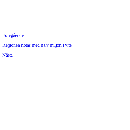
Föregående
Regionen hotas med halv miljon i vite
Nästa