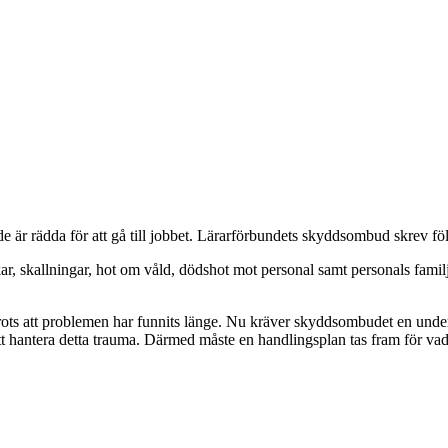
de är rädda för att gå till jobbet. Lärarförbundets skyddsombud skrev fö
 sparkar, skallningar, hot om våld, dödshot mot personal samt personals f
ots att problemen har funnits länge. Nu kräver skyddsombudet en undersö
 att hantera detta trauma. Därmed måste en handlingsplan tas fram för vad