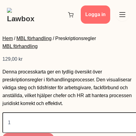
Preskriptionsregler
Hoppa
mängd
till
Logga in
innehåll
Hem
/
MBL förhandling
/ Preskriptionsregler
Nyheter
MBL förhandling
129,00
kr
Våra tjänster
Denna processkarta ger en tydlig översikt över
preskriptionsregler i förhandlingsprocesser. Den visualiserar
Dokument
viktiga steg och tidsfrister för arbetsgivare, fackförbund och
anställda, vilket hjälper chefer och HR att hantera processen
juridiskt korrekt och effektivt.
Priser
Om Lawbox