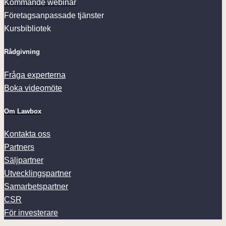
Kommande webinar
Företagsanpassade tjänster
Kursbibliotek
Rådgivning
Fråga experterna
Boka videomöte
Om Lawbox
Kontakta oss
Partners
Säljpartner
Utvecklingspartner
Samarbetspartner
CSR
För investerare